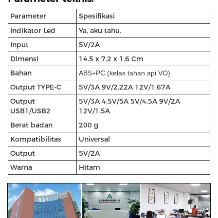
Parameter
Spesifikasi
Indikator Led
Ya, aku tahu.
Input
5V/2A
Dimensi
14.5 x 7.2 x 1.6 Cm
Bahan
ABS+PC (kelas tahan api VO)
Output TYPE-C
5V/3A 9V/2.22A 12V/1.67A
Output
5V/3A 4.5V/5A 5V/4.5A 9V/2A
USB1/USB2
12V/1.5A
Berat badan
200 g
Kompatibilitas
Universal
Output
5V/2A
Warna
Hitam