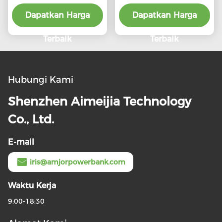
Bank Pengisi daya
Pengecas Portable
10000mah Multi Color
Dapatkan Harga
Dapatkan Harga
Fast Charging
Terbaik
Terbaik
Hubungi Kami
Shenzhen Aimeijia Technology
Co., Ltd.
E-mail
iris@amjorpowerbank.com
Waktu Kerja
9:00-18:30