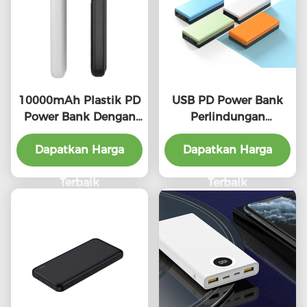
10000mAh Plastik PD
USB PD Power Bank
Power Bank Dengan
Perlindungan
Indikator LED
overcharge 20000mAh
Universal Fast Charge
Dapatkan Harga
Smartphone Power
Dapatkan Harga
Bank
Terbaik
Terbaik