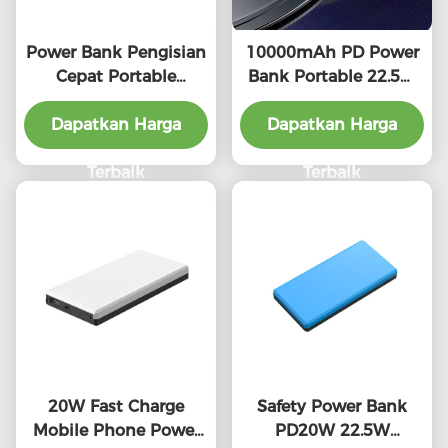
Power Bank Pengisian
10000mAh PD Power
Cepat Portable
Bank Portable 22.5W
10000mah 20w 22.5w
PD Battery Pack
Perangkat Kompak
Dapatkan Harga
Hadiah Promosi
Dapatkan Harga
Terbaik
Terbaik
20W Fast Charge
Safety Power Bank
Mobile Phone Power
PD20W 22.5W