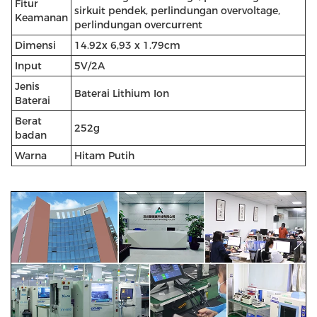
Fitur
sirkuit pendek, perlindungan overvoltage,
Keamanan
perlindungan overcurrent
Dimensi
14.92
x 6,93 x 1.79
cm
Input
5V/2A
Jenis
Baterai Lithium Ion
Baterai
Berat
252g
badan
Warna
Hitam Putih