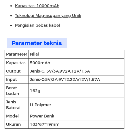
Kapasitas: 10000mAh
Teknologi Mag-asupan yang Unik
Pengisian bebas kabel
Parameter teknis:
Parameter
Nilai
Kapasitas
5000mAh
Output
Jenis-C: 5V/3A;9V2A;12V/1.5A
Input
Jenis-C:5V/3A;9V12.22A;12V/1.67A
Berat
162g
badan
Jenis
Li-Polymer
Baterai
Model
Power Bank
Ukuran
103*67*19mm