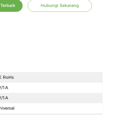
Terbaik
Hubungi Sekarang
E RoHs
V/1A
V/1A
niversal