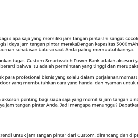
i siapa saja yang memiliki jam tangan pintar.Ini sangat cocok
si daya jam tangan pintar merekaDengan kapasitas 3000mAh,
pernah kehabisan baterai saat Anda paling membutuhkannya.
lankan tugas, Custom Smartwatch Power Bank adalah aksesori 
g berarti bahwa itu adalah permintaan yang tinggi dan merupak
 para profesional bisnis yang selalu dalam perjalanan.memas
utdoor yang membutuhkan cara yang handal dan nyaman untuk m
esori penting bagi siapa saja yang memiliki jam tangan pintar
i daya jam tangan pintar Anda. Jadi mengapa menunggu? Dapa
ndi untuk jam tangan pintar dari Custom, dirancang dan dipro