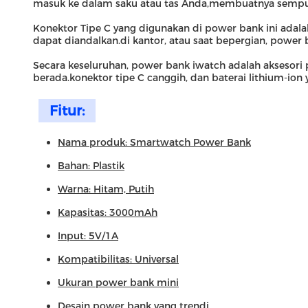
masuk ke dalam saku atau tas Anda,membuatnya sempurn
Konektor Tipe C yang digunakan di power bank ini adala
dapat diandalkan.di kantor, atau saat bepergian, power
Secara keseluruhan, power bank iwatch adalah aksesori
berada.konektor tipe C canggih, dan baterai lithium-io
Fitur:
Nama produk: Smartwatch Power Bank
Bahan: Plastik
Warna: Hitam, Putih
Kapasitas: 3000mAh
Input: 5V/1A
Kompatibilitas: Universal
Ukuran power bank mini
Desain power bank yang trendi