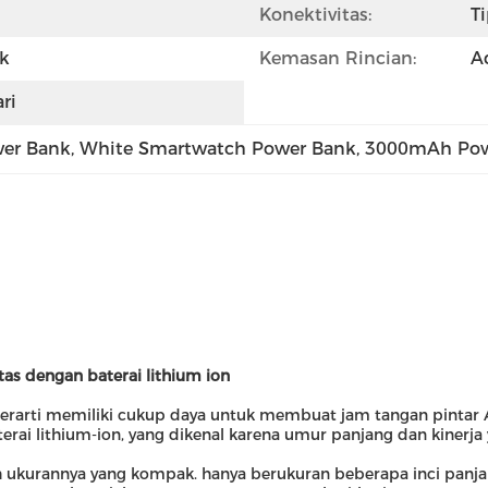
Konektivitas:
T
k
Kemasan Rincian:
A
ri
wer Bank
, 
White Smartwatch Power Bank
, 
3000mAh Pow
s dengan baterai lithium ion
rarti memiliki cukup daya untuk membuat jam tangan pintar An
rai lithium-ion, yang dikenal karena umur panjang dan kinerja 
ah ukurannya yang kompak. hanya berukuran beberapa inci panj