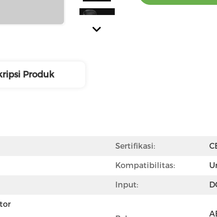
ripsi Produk
Sertifikasi:
C
Kompatibilitas:
U
Input:
D
or 
A