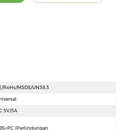
E/RoHs/MSDS/UN38.3
niversal
C 5V/3A
BS+PC (Perlindungan 