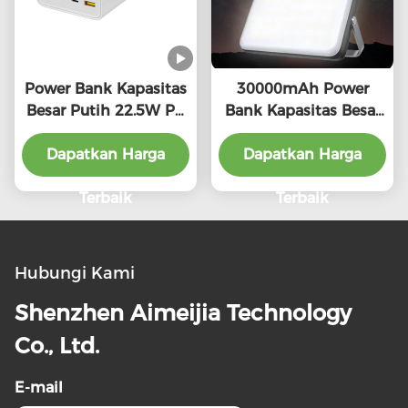
Power Bank Kapasitas
30000mAh Power
Besar Putih 22.5W PD
Bank Kapasitas Besar
Output Dengan
Perlindungan
Dapatkan Harga
Indikator LED
Overcharge Dengan
Dapatkan Harga
Perlindungan
Lithium Polymer
Keselamatan
Terbaik
Battery Type
Terbaik
Hubungi Kami
Shenzhen Aimeijia Technology
Co., Ltd.
E-mail