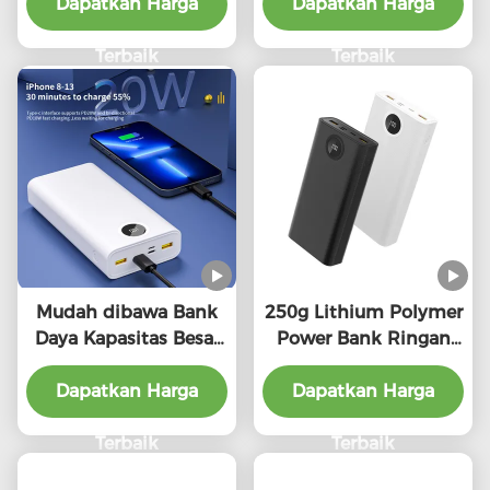
PD22.5W Output / LED
Dapatkan Harga
Tinggi Pengisian Bank
Dapatkan Harga
Indicator
Terbaik
Terbaik
Mudah dibawa Bank
250g Lithium Polymer
Daya Kapasitas Besar
Power Bank Ringan
10000mAh PD20W
10000mah Kapasitas
Dapatkan Harga
Input 250g
Dapatkan Harga
Terbaik
Terbaik