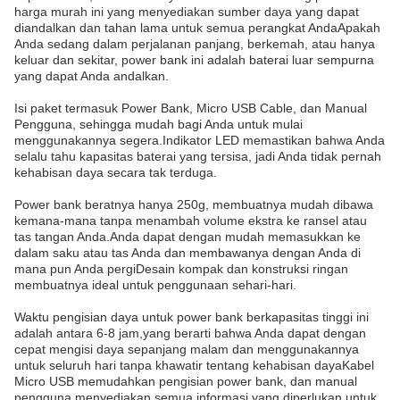
harga murah ini yang menyediakan sumber daya yang dapat
diandalkan dan tahan lama untuk semua perangkat AndaApakah
Anda sedang dalam perjalanan panjang, berkemah, atau hanya
keluar dan sekitar, power bank ini adalah baterai luar sempurna
yang dapat Anda andalkan.
Isi paket termasuk Power Bank, Micro USB Cable, dan Manual
Pengguna, sehingga mudah bagi Anda untuk mulai
menggunakannya segera.Indikator LED memastikan bahwa Anda
selalu tahu kapasitas baterai yang tersisa, jadi Anda tidak pernah
kehabisan daya secara tak terduga.
Power bank beratnya hanya 250g, membuatnya mudah dibawa
kemana-mana tanpa menambah volume ekstra ke ransel atau
tas tangan Anda.Anda dapat dengan mudah memasukkan ke
dalam saku atau tas Anda dan membawanya dengan Anda di
mana pun Anda pergiDesain kompak dan konstruksi ringan
membuatnya ideal untuk penggunaan sehari-hari.
Waktu pengisian daya untuk power bank berkapasitas tinggi ini
adalah antara 6-8 jam,yang berarti bahwa Anda dapat dengan
cepat mengisi daya sepanjang malam dan menggunakannya
untuk seluruh hari tanpa khawatir tentang kehabisan dayaKabel
Micro USB memudahkan pengisian power bank, dan manual
pengguna menyediakan semua informasi yang diperlukan untuk