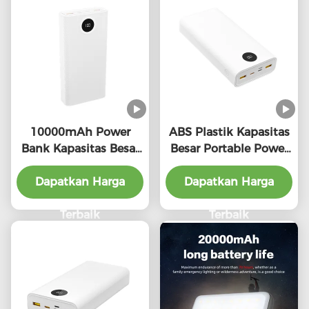
10000mAh Power
ABS Plastik Kapasitas
Bank Kapasitas Besar
Besar Portable Power
Fast Charging
Bank PD22.5W
PD22.5W Output
Dapatkan Harga
Dapatkan Harga
Kompatibilitas
Universal
Terbaik
Terbaik