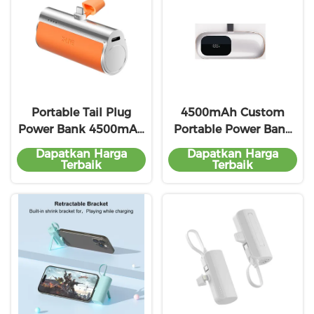
Portable Tail Plug
4500mAh Custom
Power Bank 4500mAh
Portable Power Bank
Kapasitas Pengisian
dengan built-in Plug
Dapatkan Harga
Dapatkan Harga
Untuk Perangkat
MSDS Certified
Terbaik
Terbaik
Universal