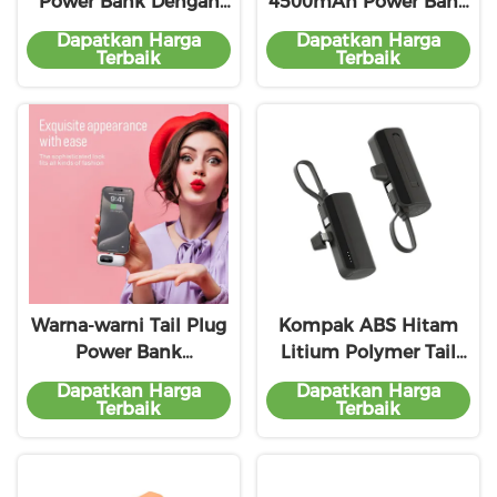
Power Bank Dengan
4500mAh Power Bank
5V/2.1A Output 1-2
Baterai Paket Untuk
Dapatkan Harga
Dapatkan Harga
Jam Waktu Pengisian
iPhone Samsung
Terbaik
Terbaik
Warna-warni Tail Plug
Kompak ABS Hitam
Power Bank
Litium Polymer Tail
Disesuaikan 4500mAh
Plug Powerbank
Dapatkan Harga
Dapatkan Harga
Dengan Pengisian
5V/2.1A Solusi
Terbaik
Terbaik
Keluar
Pengisian