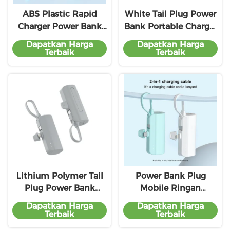
ABS Plastic Rapid
White Tail Plug Power
Charger Power Bank
Bank Portable Charger
4500mAh 5V/2A
5V/2.1A Output
Dapatkan Harga
Dapatkan Harga
Baterai Hitam
Kompatibilitas
Terbaik
Terbaik
Universal
Lithium Polymer Tail
Power Bank Plug
Plug Power Bank
Mobile Ringan
4500mAh Dengan
10000mah Dengan
Dapatkan Harga
Dapatkan Harga
Pengisian 5V/2.1A
Input 5V/2A
Terbaik
Terbaik
Output
Kompatibilitas