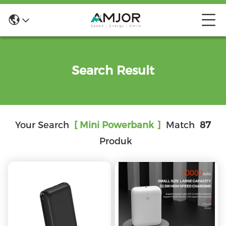
Search Result
Your Search
[ Mini Powerbank ]
Match
87
Produk