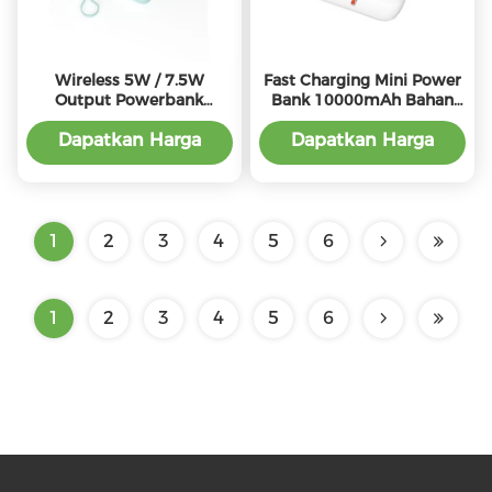
Wireless 5W / 7.5W
Fast Charging Mini Power
Output Powerbank
Bank 10000mAh Bahan
Kompak, Powerbank
ABS Hitam / Putih
Portable Ringan
Dapatkan Harga
Dapatkan Harga
10000mah
Terbaik
Terbaik
1
2
3
4
5
6
1
2
3
4
5
6