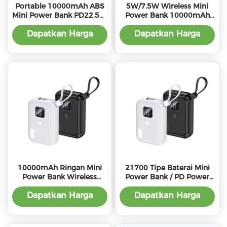
Portable 10000mAh ABS
5W/7.5W Wireless Mini
Mini Power Bank PD22.5W
Power Bank 10000mAh
dengan Baterai 21700
Pengisian Tipe C Input
Output Ringan Desain PC
Dapatkan Harga
Dapatkan Harga
ABS
Terbaik
Terbaik
10000mAh Ringan Mini
21700 Tipe Baterai Mini
Power Bank Wireless
Power Bank / PD Power
Charging Type C untuk On
Bank 180g 22.5W Input
the Go Kenyamanan
ABS Layanan OEM
Dapatkan Harga
Dapatkan Harga
Tersedia
Terbaik
Terbaik