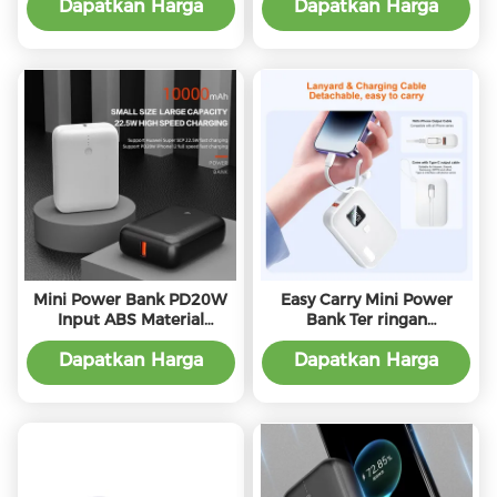
Ringan dan PD20W
Pemegang
Dapatkan Harga
Dapatkan Harga
Output
Terbaik
Terbaik
Mini Power Bank PD20W
Easy Carry Mini Power
Input ABS Material
Bank Ter ringan
Kompatibilitas Universal
10000mah Power Bank
dengan PD22.5W Output
Dapatkan Harga
Dapatkan Harga
Terbaik
Terbaik