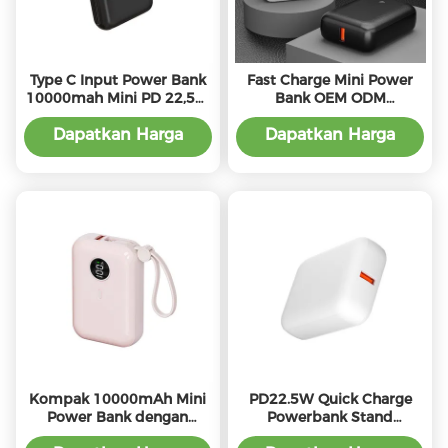
Type C Input Power Bank
Fast Charge Mini Power
10000mah Mini PD 22,5W
Bank OEM ODM
Output RoHs Disetujui
10000mah Power Bank
Portable Kecil
Dapatkan Harga
Dapatkan Harga
Terbaik
Terbaik
Kompak 10000mAh Mini
PD22.5W Quick Charge
Power Bank dengan
Powerbank Stand
21700 Baterai Desain ABS
Kapasitas Tinggi Dan