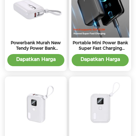
Powerbank Murah New
Portable Mini Power Bank
Tendy Power Bank
Super Fast Charging
10000mah Baterai OEM
10000mAh 21700 Dengan
Kompatibel dengan
Shell ABS
Dapatkan Harga
Dapatkan Harga
PD22.5W Input dan
Terbaik
Terbaik
Output