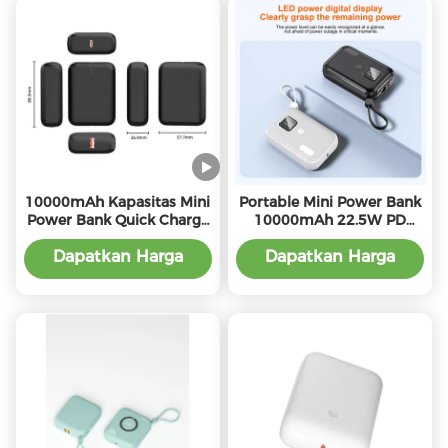
10000mAh Kapasitas Mini
Portable Mini Power Bank
Power Bank Quick Charge
10000mAh 22.5W PD
Dengan Baterai 21700
dengan PD22.5W Input
dan Baterai 21700
Dapatkan Harga
Dapatkan Harga
Terbaik
Terbaik